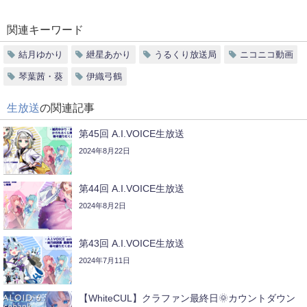
関連キーワード
結月ゆかり
紲星あかり
うるくり放送局
ニコニコ動画
琴葉茜・葵
伊織弓鶴
生放送
の関連記事
第45回 A.I.VOICE生放送
2024年8月22日
第44回 A.I.VOICE生放送
2024年8月2日
第43回 A.I.VOICE生放送
2024年7月11日
【WhiteCUL】クラファン最終日🌞カウントダウン