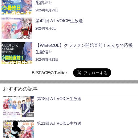
配信🎉✨
2024年6月29日
第42回 A.I.VOICE生放送
2024年6月6日
【WhiteCUL】クラファン開始直前！みんなで応援
生配信✨
2024年5月23日
B-SPACEのTwitter
おすすめの記事
第18回 A.I.VOICE生放送
生放送
第21回 A.I.VOICE生放送