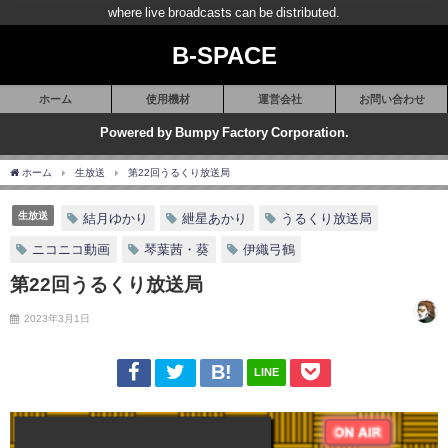
where live broadcasts can be distributed.
B-SPACE
ホーム
使用機材
運営会社
お問い合わせ
Powered by Bumpy Factory Corporation.
ホーム
生放送
第22回うるくり放送局
生放送
結月ゆかり
紲星あかり
うるくり放送局
ニコニコ動画
琴葉茜・葵
伊織弓鶴
第22回うるくり放送局
2023年3月1日
LINE