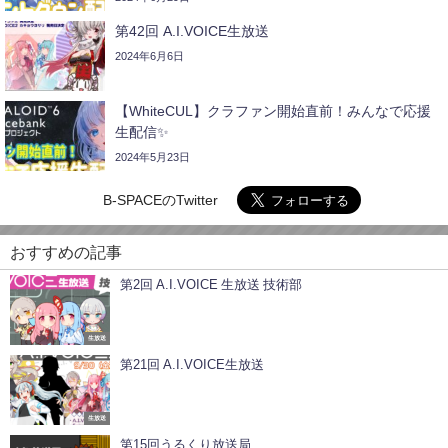
第42回 A.I.VOICE生放送
2024年6月6日
【WhiteCUL】クラファン開始直前！みんなで応援
生配信✨
2024年5月23日
B-SPACEのTwitter
おすすめの記事
第2回 A.I.VOICE 生放送 技術部
生放送
第21回 A.I.VOICE生放送
生放送
第15回うるくり放送局