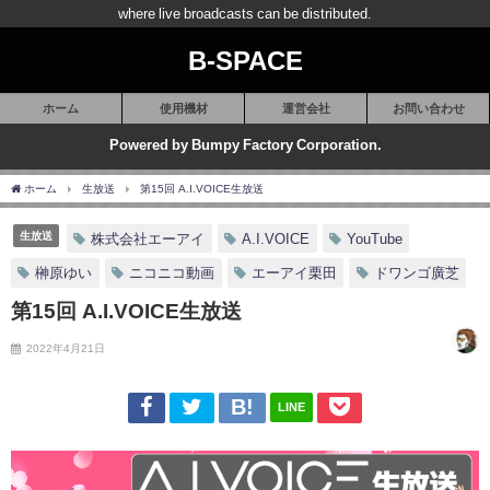
where live broadcasts can be distributed.
B-SPACE
ホーム
使用機材
運営会社
お問い合わせ
Powered by Bumpy Factory Corporation.
ホーム
生放送
第15回 A.I.VOICE生放送
生放送
株式会社エーアイ
A.I.VOICE
YouTube
榊原ゆい
ニコニコ動画
エーアイ栗田
ドワンゴ廣芝
第15回 A.I.VOICE生放送
2022年4月21日
LINE