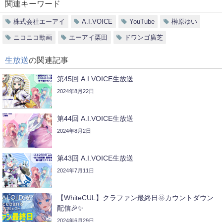
関連キーワード
株式会社エーアイ
A.I.VOICE
YouTube
榊原ゆい
ニコニコ動画
エーアイ栗田
ドワンゴ廣芝
生放送
の関連記事
第45回 A.I.VOICE生放送
2024年8月22日
第44回 A.I.VOICE生放送
2024年8月2日
第43回 A.I.VOICE生放送
2024年7月11日
【WhiteCUL】クラファン最終日🌞カウントダウン
配信🎉✨
2024年6月29日