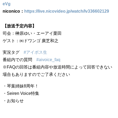
eVg
niconico：
https://live.nicovideo.jp/watch/lv336602129
【放送予定内容】
司会：榊原ゆい・エーアイ栗田
ゲスト：㈱ドワンゴ 廣芝和之
実況タグ
#アイボス生
番組内での質問
#aivoice_faq
※FAQの回答は番組内容や放送時間によって回答できない
場合もありますのでご了承ください
・琴葉姉妹8周年！
・Seiren Voice特集
・お知らせ