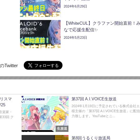
2024年6月29日
【WhiteCUL】クラファン開始直前！
なで応援生配信✨
2024年5月23日
Twitter
クリスマ
第37回 A.I.VOICE生放送
25
2024年1月19日に予定されている株式会社
様主催の「第37回 A.I.VOICE生放送」に配
ム音楽家・
力致します。YouTubeとニ...
33回 ク
生放送
第8回うるくり放送局