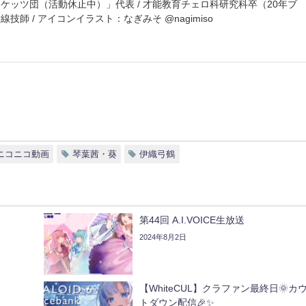
マケッツ団（活動休止中）」代表 / 才能教育チェロ科研究科卒（20年ブ
線技師 / アイコンイラスト：なぎみそ @nagimiso
ニコニコ動画
琴葉茜・葵
伊織弓鶴
第44回 A.I.VOICE生放送
2024年8月2日
【WhiteCUL】クラファン最終日🌞カ
トダウン配信🎉✨