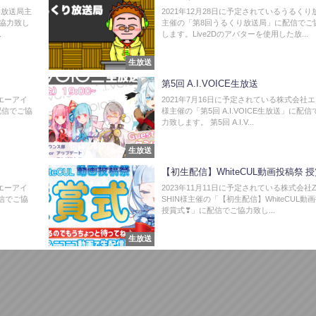
り放送局主
2021年12月28日に予定されているうるくり
協力致し
主催の「第8回うるくり放送局」に配信でご
.
します。Live2Dのアバターを使用した放...
生放送
第5回 A.I.VOICE生放送
エーアイ
2021年7月16日に予定されている株式会社
に配信でご協
様主催の「第5回 A.I.VOICE生放送」に配
力致します。 第5回 A.I.V...
生放送
【初生配信】WhiteCUL動画投稿祭 
エーアイ
2023年11月11日に予定されている株式会社Z
配信でご協
SHIN様主催の「【初生配信】WhiteCUL動
授賞式❣」に配信でご協力致し...
生放送