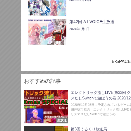
第42回 A.I.VOICE生放送
2024年6月6日
B-SPACEの
おすすめの記事
エレクトリック流しLIVE 第33回 
スだしSwitchで遊ぼうの巻 2020/12/
2020年12月25日に予定されているゲー
細井聡司様の「エレクトリック流しLIVE 第
リスマスだしSwitchで遊ぼうの...
生放送
第3回うるくり放送局