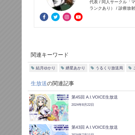
代表 / 同人サークル「
ランクあり） / 診療放射
関連キーワード
結月ゆかり
紲星あかり
うるくり放送局
生放送
の関連記事
第45回 A.I.VOICE生放送
2024年8月22日
第43回 A.I.VOICE生放送
2024年7月11日