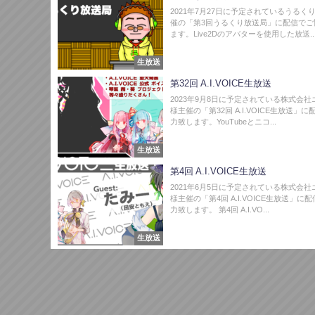
2021年7月27日に予定されているうるく
催の「第3回うるくり放送局」に配信でご
ます。Live2Dのアバターを使用した放送..
生放送
第32回 A.I.VOICE生放送
2023年9月8日に予定されている株式会社
様主催の「第32回 A.I.VOICE生放送」
力致します。YouTubeとニコ...
生放送
第4回 A.I.VOICE生放送
2021年6月5日に予定されている株式会社
様主催の「第4回 A.I.VOICE生放送」に
力致します。 第4回 A.I.VO...
生放送